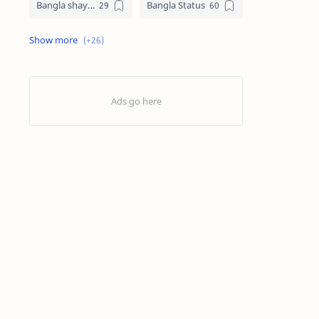
Bangla shayari
Bangla Status
Biography
Birthday SMS
Eid Mubarak SMS
English
Facebook Bio
Facts
Good afternoon SMS
Good Evening SMS
Good Morining
Good Night SMS
Happy Valentines Day
Health & Lifestyle
Hindi Shayari
Image
Islamic
Islamic Caption
Islamic Status
Jumma Mubarak