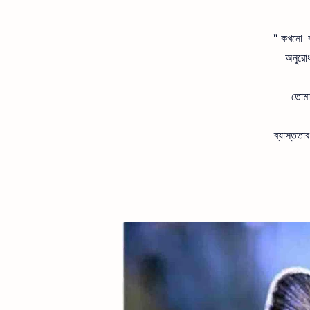
" কখনো ক
অনুরো
তোমা
ব্যাস্ততা