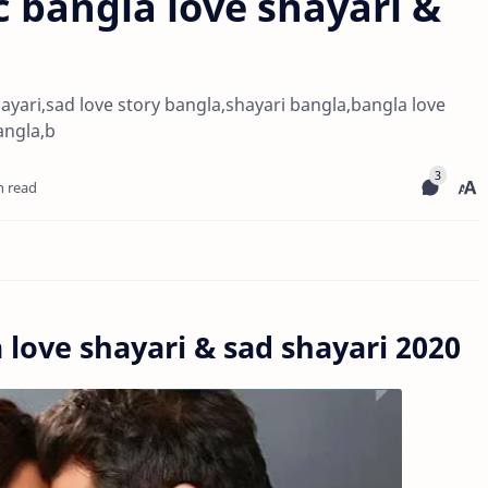
 bangla love shayari &
ayari,sad love story bangla,shayari bangla,bangla love
angla,b
n read
ve shayari & sad shayari 2020