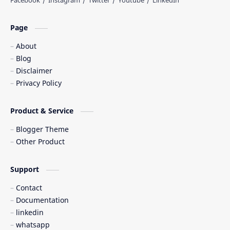
Hindi Shayari
Image
Islamic
Islamic Caption
Page
About
Islamic Status
Jumma Mubarak
Blog
Disclaimer
LifeStyle
Motivational Quotes
Privacy Policy
Names in Bengali
News Update
Product & Service
Paragraph Writing
Relationship
Blogger Theme
Other Product
Wishes
জুম্মা মোবারক
Support
Contact
Documentation
linkedin
whatsapp