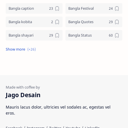
Bangla caption
Bangla Festival
Bangla kobita
Bangla Quotes
Bangla shayari
Bangla Status
Biography
Birthday SMS
Eid Mubarak SMS
English
Facebook Bio
Facts
Good afternoon SMS
Good Evening SMS
Jago Desain
Good Morining
Good Night SMS
Mauris lacus dolor, ultricies vel sodales ac, egestas vel
eros.
Happy Valentines Day
Health & Lifestyle