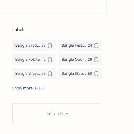
Labels
Bangla caption
Bangla Festival
Bangla kobita
Bangla Quotes
Bangla shayari
Bangla Status
Biography
Birthday SMS
Eid Mubarak SMS
English
Facebook Bio
Facts
Good afternoon SMS
Good Evening SMS