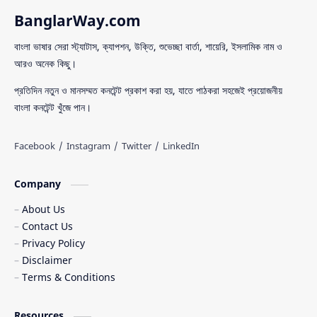
BanglarWay.com
Good afternoon SMS
Good Evening SMS
বাংলা ভাষার সেরা স্ট্যাটাস, ক্যাপশন, উক্তি, শুভেচ্ছা বার্তা, শায়েরি, ইসলামিক নাম ও
Good Morining
Good Night SMS
আরও অনেক কিছু।
Happy Valentines Day
Health & Lifestyle
প্রতিদিন নতুন ও মানসম্মত কনটেন্ট প্রকাশ করা হয়, যাতে পাঠকরা সহজেই প্রয়োজনীয়
বাংলা কনটেন্ট খুঁজে পান।
Hindi Shayari
Image
Islamic
Islamic Caption
Company
Islamic Status
Jumma Mubarak
About Us
LifeStyle
Motivational Quotes
Contact Us
Privacy Policy
Names in Bengali
News Update
Disclaimer
Terms & Conditions
Paragraph Writing
Relationship
Resources