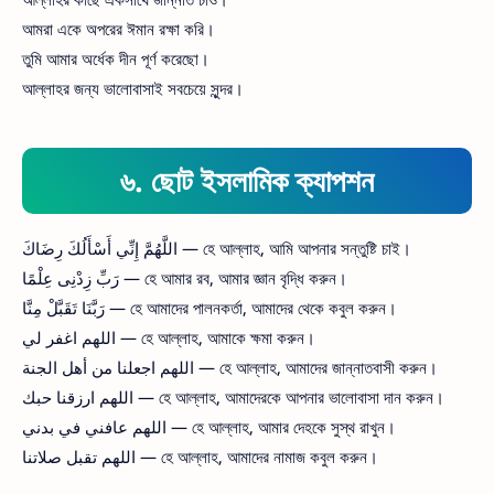
আমরা একে অপরের ঈমান রক্ষা করি।
তুমি আমার অর্ধেক দীন পূর্ণ করেছো।
আল্লাহর জন্য ভালোবাসাই সবচেয়ে সুন্দর।
৬. ছোট ইসলামিক ক্যাপশন
اللَّهُمَّ إِنِّي أَسْأَلُكَ رِضَاكَ — হে আল্লাহ, আমি আপনার সন্তুষ্টি চাই।
رَبِّ زِدْنِى عِلْمًا — হে আমার রব, আমার জ্ঞান বৃদ্ধি করুন।
رَبَّنَا تَقَبَّلْ مِنَّا — হে আমাদের পালনকর্তা, আমাদের থেকে কবুল করুন।
اللهم اغفر لي — হে আল্লাহ, আমাকে ক্ষমা করুন।
اللهم اجعلنا من أهل الجنة — হে আল্লাহ, আমাদের জান্নাতবাসী করুন।
اللهم ارزقنا حبك — হে আল্লাহ, আমাদেরকে আপনার ভালোবাসা দান করুন।
اللهم عافني في بدني — হে আল্লাহ, আমার দেহকে সুস্থ রাখুন।
اللهم تقبل صلاتنا — হে আল্লাহ, আমাদের নামাজ কবুল করুন।