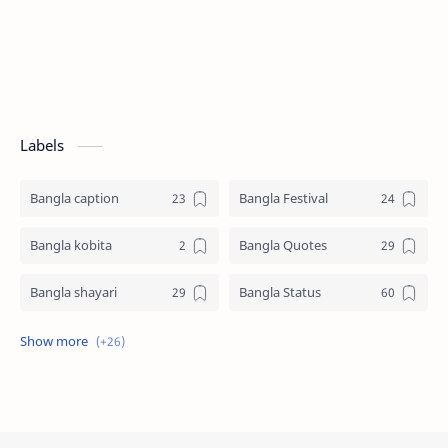
Labels
Bangla caption
Bangla Festival
Bangla kobita
Bangla Quotes
Bangla shayari
Bangla Status
Biography
Birthday SMS
Eid Mubarak SMS
English
Facebook Bio
Facts