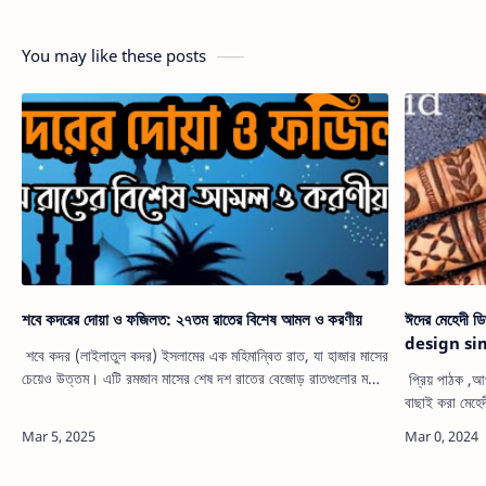
You may like these posts
শবে কদরের দোয়া ও ফজিলত: ২৭তম রাতের বিশেষ আমল ও করণীয়
ঈদের মেহেদী ডিজাইন । সহজ মেহেদী ডিজাইন ~ mehndi
design si
শবে কদর (লাইলাতুল কদর) ইসলামের এক মহিমান্বিত রাত, যা হাজার মাসের
চেয়েও উত্তম। এটি রমজান মাসের শেষ দশ রাতের বেজোড় রাতগুলোর মধ্যে
প্রিয় পাঠক ,আপন
একটি, বিশেষত ২১, ২৩, ২৫, ২৭ ও ২৯তম রাতে খোঁজ ক…
বাছাই করা মেহে
আপনি আপনার হা