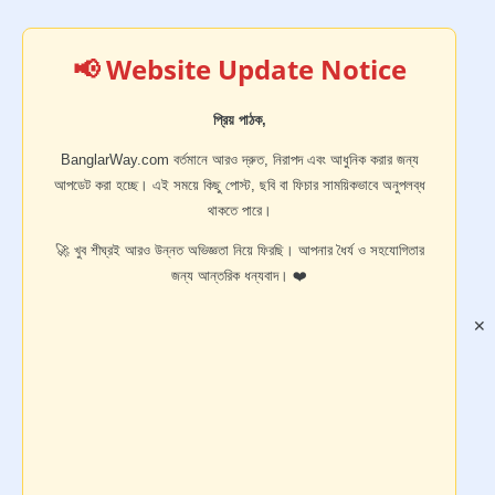
📢 Website Update Notice
প্রিয় পাঠক,
BanglarWay.com বর্তমানে আরও দ্রুত, নিরাপদ এবং আধুনিক করার জন্য
আপডেট করা হচ্ছে। এই সময়ে কিছু পোস্ট, ছবি বা ফিচার সাময়িকভাবে অনুপলব্ধ
থাকতে পারে।
🚀 খুব শীঘ্রই আরও উন্নত অভিজ্ঞতা নিয়ে ফিরছি। আপনার ধৈর্য ও সহযোগিতার
জন্য আন্তরিক ধন্যবাদ। ❤️