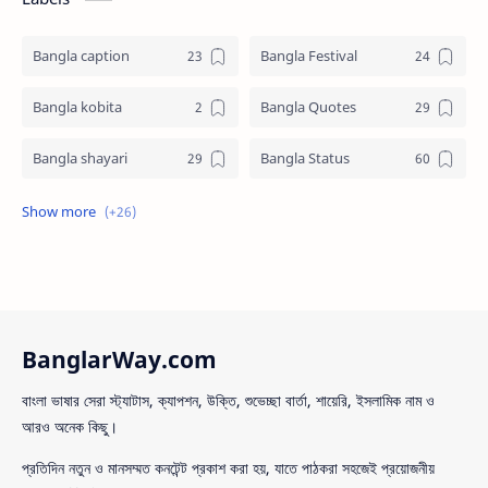
Bangla caption
Bangla Festival
Bangla kobita
Bangla Quotes
Bangla shayari
Bangla Status
Biography
Birthday SMS
Eid Mubarak SMS
English
Facebook Bio
Facts
BanglarWay.com
Good afternoon SMS
Good Evening SMS
বাংলা ভাষার সেরা স্ট্যাটাস, ক্যাপশন, উক্তি, শুভেচ্ছা বার্তা, শায়েরি, ইসলামিক নাম ও
Good Morining
Good Night SMS
আরও অনেক কিছু।
Happy Valentines Day
Health & Lifestyle
প্রতিদিন নতুন ও মানসম্মত কনটেন্ট প্রকাশ করা হয়, যাতে পাঠকরা সহজেই প্রয়োজনীয়