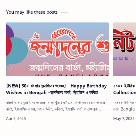
You may like these posts
{NEW} 50+ বাংলায় জন্মদিনের শুভেচ্ছা | Happy Birthday
১০০+ ইউনিক 
Wishes in Bengali –জন্মদিনের বার্তা, স্ট্যাটাস ও কবিতা
Collectio
বাংলা ভাষায় জন্মদিনের শুভেচ্ছা বার্তা খুঁজছেন? এখানে পাবেন ১০০+ শুভেচ্ছা
১০০+ ইউনিক বাং
বার্তা, ইসলামিক দোয়া, মজার উইশ, কবিতা, ইংরেজি বার্তা ও ফেসবুক
সেরা Bangla 
স্ট্যাটাস। প্রিয়জনকে শুভেচ্ছা জানানোর সেরা স…
ভালোবাসার ও 
…